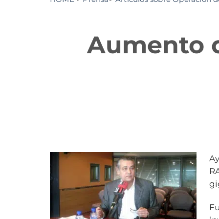
Aumento de
Ay
R
gi
Fu