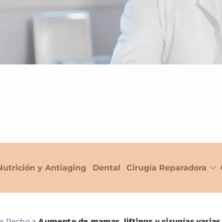
Nutrición y Antiaging
Dental
Cirugía Reparadora
de Pecho
>
Aumento de mamas, liftings y cirugías varias