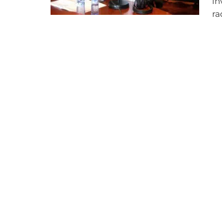
in
ra