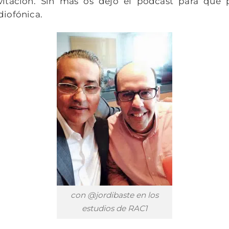
vitación. Sin más os dejo el podcast para que 
diofónica.
con @jordibaste en los
estudios de RAC1