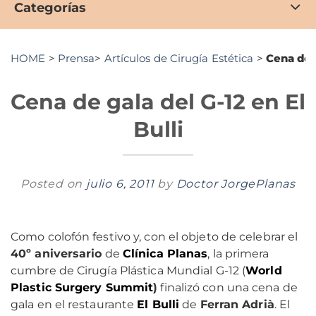
Categorías
HOME
>
Prensa
>
Artículos de Cirugía Estética
>
Cena de g
Cena de gala del G-12 en El
Bulli
Posted on
julio 6, 2011
by
Doctor JorgePlanas
Como colofón festivo y, con el objeto de celebrar el
40º aniversario
de
Clínica Planas
, la primera
cumbre de Cirugía Plástica Mundial G-12 (
World
Plastic Surgery Summit
)
finalizó con una cena de
gala en el restaurante
El Bulli
de
Ferran Adrià
. El