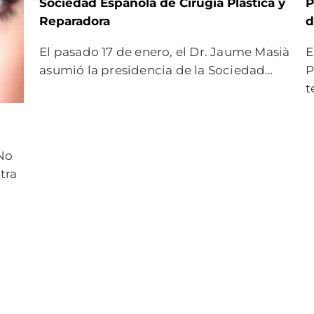
Sociedad Española de Cirugía Plástica y
P
Reparadora
d
El pasado 17 de enero, el Dr. Jaume Masià
E
asumió la presidencia de la Sociedad…
P
t
No
tra