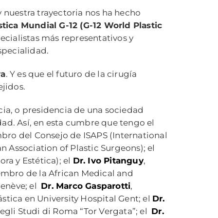
 y nuestra trayectoria nos ha hecho
stica Mundial G-12 (G-12 World Plastic
ecialistas más representativos y
specialidad.
va
. Y es que el futuro de la cirugía
ejidos.
ncia, o presidencia de una sociedad
lidad. Así, en esta cumbre que tengo el
bro del Consejo de ISAPS (International
 Association of Plastic Surgeons); el
ra y Estética); el
Dr. Ivo Pitanguy
,
embro de la African Medical and
Genève; el
Dr. Marco Gasparotti
,
ástica en University Hospital Gent; el
Dr.
degli Studi di Roma “Tor Vergata”; el
Dr.