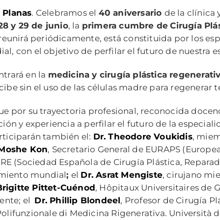
a Planas
. Celebramos el
40 aniversario
de la clínica
28 y 29 de junio
, la
primera cumbre de
Cirugía Plá
reunirá periódicamente, está constituida por los esp
l, con el objetivo de perfilar el futuro de nuestra e
ntrará en la
medicina y cirugía plástica regenerati
cibe sin el uso de las células madre para regenerar t
que por su trayectoria profesional, reconocida doce
ción y experiencia a perfilar el futuro de la especia
articiparán también el:
Dr. Theodore Voukidis
, miem
 Moshe Kon
, Secretario General de EURAPS (European
PRE (Sociedad Española de Cirugía Plástica, Reparado
imiento mundial
;
el
Dr. Asrat Mengiste
, cirujano mi
Brigitte Pittet-Cuénod
, Hôpitaux Universitaires de 
ente; el
Dr. Phillip Blondeel
, Profesor de Cirugía Pl
Polifunzionale di Medicina Rigenerativa. Università 