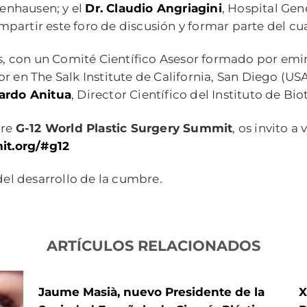
enhausen; y el
Dr. Claudio Angriagini
, Hospital Gen
partir este foro de discusión y formar parte del cua
, con un Comité Científico Asesor formado por emin
sor en The Salk Institute de California, San Diego (U
ardo Anitua
, Director Científico del Instituto de Bio
bre
G-12 World Plastic Surgery Summit
, os invito a 
it.org/#g12
el desarrollo de la cumbre.
ARTÍCULOS RELACIONADOS
Jaume Masià, nuevo Presidente de la
X