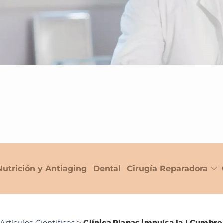
Nutrición y Antiaging
Dental
Cirugía Reparadora
Artículos Científicos
>
Clínica Planas impulsa la I Cumbre