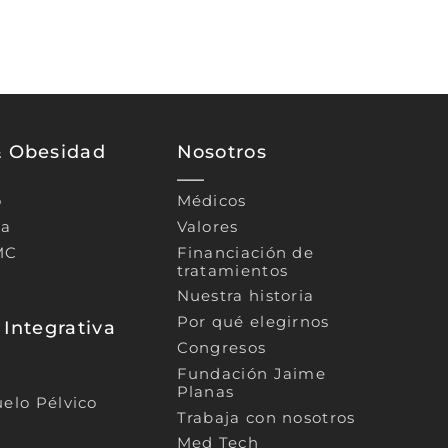
& Obesidad
Nosotros
o
Médicos
ca
Valores
MC
Financiación de
tratamientos
Nuestra historia
Por qué elegirnos
 Integrativa
Congresos
Fundación Jaime
Planas
uelo Pélvico
Trabaja con nosotros
Med Tech