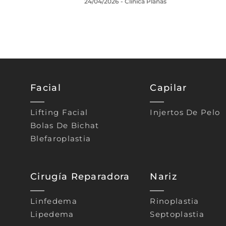
24/04/2026
- Clínica Planas
Facial
Capilar
Lifting Facial
Injertos De Pelo
Bolas De Bichat
Blefaroplastia
Cirugía Reparadora
Nariz
Linfedema
Rinoplastia
Lipedema
Septoplastia