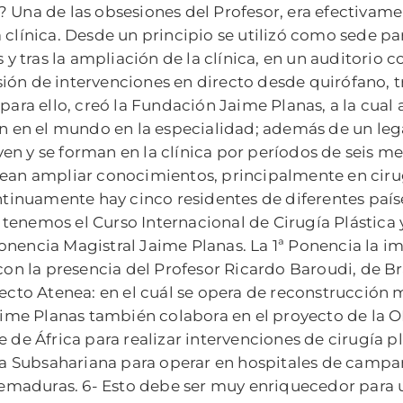
 Una de las obsesiones del Profesor, era efectivame
 clínica. Desde un principio se utilizó como sede par
s y tras la ampliación de la clínica, en un auditorio
ión de intervenciones en directo desde quirófano, tr
para ello, creó la Fundación Jaime Planas, a la cual
ten en el mundo en la especialidad; además de un le
en y se forman en la clínica por períodos de seis me
ean ampliar conocimientos, principalmente en cirugí
inuamente hay cinco residentes de diferentes paíse
tenemos el Curso Internacional de Cirugía Plástica 
onencia Magistral Jaime Planas. La 1ª Ponencia la i
 la presencia del Profesor Ricardo Baroudi, de Bra
oyecto Atenea: en el cuál se opera de reconstrucci
ime Planas también colabora en el proyecto de la
 de África para realizar intervenciones de cirugía pl
ica Subsahariana para operar en hospitales de campa
aduras. 6- Esto debe ser muy enriquecedor para un 