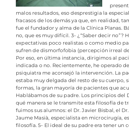
present
malos resultados, eso desprestigia la especi
fracasos de los demás ya que, en realidad, tam
fue el fundador y alma de la Clínica Planas. 
no, que es muy difícil. 3- ¿“Saber decir no”?
expectativas poco realistas o como medio par
sufren de dismorfofobia (percepción irreal del
Por eso, en última instancia, dirigimos al pac
indicada o no. Recientemente, he operado de
psiquiatra me aconsejó la intervención. La p
estaba muy delgada del resto de su cuerpo, si
formas, la gran mayoría de pacientes que acud
Hablábamos de su padre. Los principios del D
qué manera se le transmite esta filosofía de 
fuimos sus alumnos: el Dr. Javier Bisbal, el D
Jaume Masià, especialista en microcirugía, es
filosofía. 5- El ideal de su padre era tener 