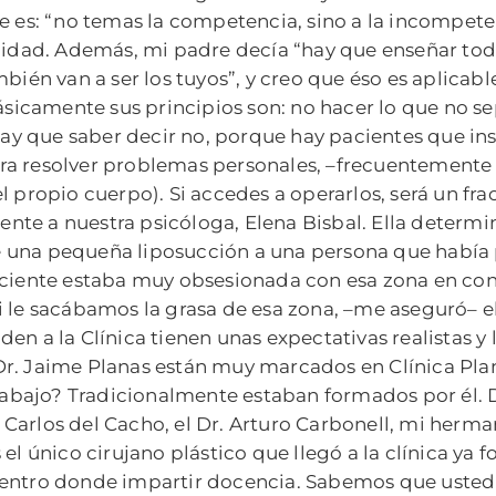
e es: “no temas la competencia, sino a la incompete
alidad. Además, mi padre decía “hay que enseñar todo
bién van a ser los tuyos”, y creo que éso es aplicabl
Básicamente sus principios son: no hacer lo que no s
 Hay que saber decir no, porque hay pacientes que i
a resolver problemas personales, –frecuentemente s
 propio cuerpo). Si accedes a operarlos, será un frac
iente a nuestra psicóloga, Elena Bisbal. Ella determi
 una pequeña liposucción a una persona que había 
aciente estaba muy obsesionada con esa zona en conc
 le sacábamos la grasa de esa zona, –me aseguró– el 
en a la Clínica tienen unas expectativas realistas 
r. Jaime Planas están muy marcados en Clínica Plan
trabajo? Tradicionalmente estaban formados por él. D
r. Carlos del Cacho, el Dr. Arturo Carbonell, mi herma
 el único cirujano plástico que llegó a la clínica 
un centro donde impartir docencia. Sabemos que uste