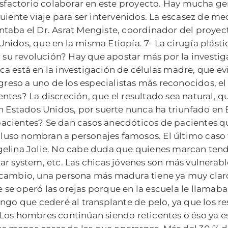
tisfactorio colaborar en este proyecto. Hay mucha g
guiente viaje para ser intervenidos. La escasez de 
taba el Dr. Asrat Mengiste, coordinador del proyec
Unidos, que en la misma Etiopía. 7- La cirugía plá
r su revolución? Hay que apostar más por la investig
tica está en la investigación de células madre, que 
o a uno de los especialistas más reconocidos, el Dr
ntes? La discreción, que el resultado sea natural, 
n Estados Unidos, por suerte nunca ha triunfado en E
s pacientes? Se dan casos anecdóticos de pacientes 
ncluso nombran a personajes famosos. El último caso
gelina Jolie. No cabe duda que quienes marcan ten
tar system, etc. Las chicas jóvenes son más vulnerable
 cambio, una persona más madura tiene ya muy claro
se operó las orejas porque en la escuela le llamab
 que cederé al transplante de pelo, ya que los res
Los hombres continúan siendo reticentes o éso ya es