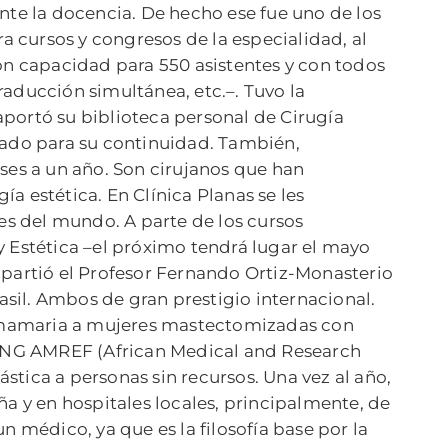
nte la docencia. De hecho ese fue uno de los
a cursos y congresos de la especialidad, al
 con capacidad para 550 asistentes y con todos
aducción simultánea, etc.–. Tuvo la
 aportó su biblioteca personal de Cirugía
gado para su continuidad. También,
ses a un año. Son cirujanos que han
a estética. En Clínica Planas se les
s del mundo. A parte de los cursos
y Estética –el próximo tendrá lugar el mayo
mpartió el Profesor Fernando Ortiz-Monasterio
sil. Ambos de gran prestigio internacional.
ón mamaria a mujeres mastectomizadas con
 ONG AMREF (African Medical and Research
ástica a personas sin recursos. Una vez al año,
ña y en hospitales locales, principalmente, de
médico, ya que es la filosofía base por la