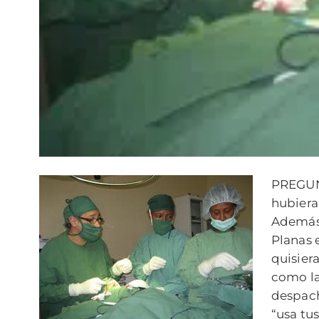
PREGUNT
hubiera
Además 
Planas 
quisier
como la
despach
“usa tu