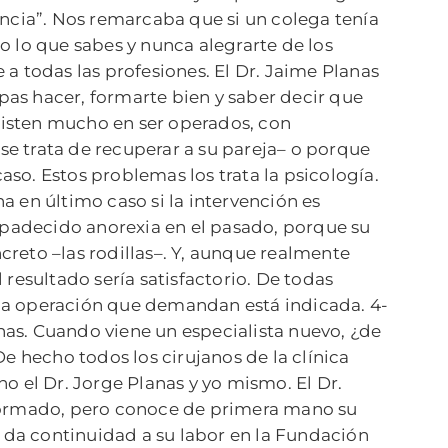
ncia”. Nos remarcaba que si un colega tenía
 lo que sabes y nunca alegrarte de los
e a todas las profesiones. El Dr. Jaime Planas
epas hacer, formarte bien y saber decir que
nsisten mucho en ser operados, con
e trata de recuperar a su pareja– o porque
aso. Estos problemas los trata la psicología.
na en último caso si la intervención es
padecido anorexia en el pasado, porque su
reto –las rodillas–. Y, aunque realmente
resultado sería satisfactorio. De todas
y la operación que demandan está indicada. 4-
as. Cuando viene un especialista nuevo, ¿de
e hecho todos los cirujanos de la clínica
no el Dr. Jorge Planas y yo mismo. El Dr.
ya formado, pero conoce de primera mano su
d da continuidad a su labor en la Fundación