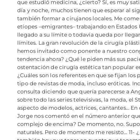
que estudió medicina, ¿cierto? Sí, es muy sa
día y noche, muchos tienen que esperar al si
también formar a cirujanos locales. Me comen
etíopes –emigrantes– trabajando en Estados 
llegado a su límite o todavía queda por llega
límites. La gran revolución de la cirugía plás
hemos invitado como ponente a nuestro congres
tendencia ahora? ¿Qué le piden más sus pacie
ostentación de cirugía estética tan popular e
¿Cuáles son los referentes en que se fijan lo
tipo de revistas de moda, incluso eróticas. I
consulta diciendo que quería parecerse a An
sobre todo las series televisivas, la moda, el S
aspecto de modelos, actrices, cantantes… En
Jorge nos comentó en el número anterior que 
complejo de encima? De momento, no. Supongo
naturales. Pero de momento me resisto… 11- ¿