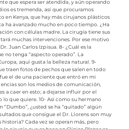
ente que espera ser atendida, y aún operando
medios es tremenda, así que procuramos
to en Kenya, que hay más cirujanos plásticos
stica ha avanzado mucho en poco tiempo. ¿Ha
ación con células madre. La cirugía tiene sus
evitará muchas intervenciones. Por ese motivo
. Juan Carlos Izpisua. 8- ¿Cuál es la
que no tenga “aspecto operado”. La
uropa, aquí gusta la belleza natural. 9-
que traen fotos de pechos que salen en todo
 fue el de una paciente que entró en mi
dencias son los medios de comunicación,
s a caer en esto; a dejarse influir por el
 lo que quiere. 10- Así como su hermano
an “Dumbo”, ¿usted se ha “quitado” algún
ultados que consigue el Dr. Llorens son muy
 historia? Cada vez se operan más, pero