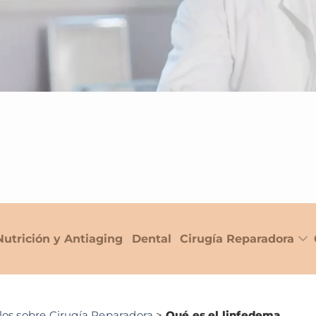
Nutrición y Antiaging
Dental
Cirugía Reparadora
los sobre Cirugía Reparadora
>
Qué es el linfedema