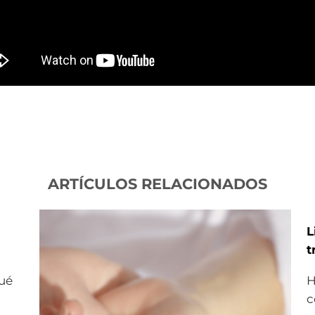
ARTÍCULOS RELACIONADOS
L
t
ué
H
c