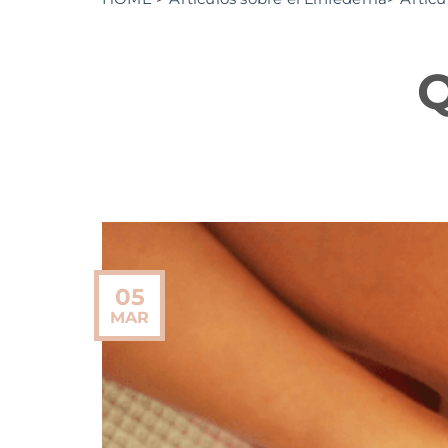
Q
05
MAR