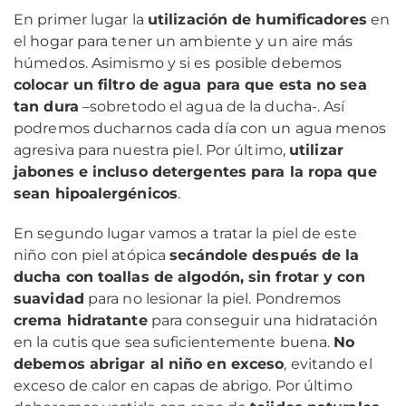
En primer lugar la
utilización de humificadores
en
el hogar para tener un ambiente y un aire más
húmedos. Asimismo y si es posible debemos
colocar un filtro de agua para que esta no sea
tan dura
–sobretodo el agua de la ducha-. Así
podremos ducharnos cada día con un agua menos
agresiva para nuestra piel. Por último,
utilizar
jabones e incluso detergentes para la ropa que
sean hipoalergénicos
.
En segundo lugar vamos a tratar la piel de este
niño con piel atópica
secándole después de la
ducha con toallas de algodón, sin frotar y con
suavidad
para no lesionar la piel. Pondremos
crema hidratante
para conseguir una hidratación
en la cutis que sea suficientemente buena.
No
debemos abrigar al niño en exceso
, evitando el
exceso de calor en capas de abrigo. Por último