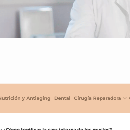
Nutrición y Antiaging
Dental
Cirugía Reparadora
>
¿Cómo tonificar la cara interna de los muslos?