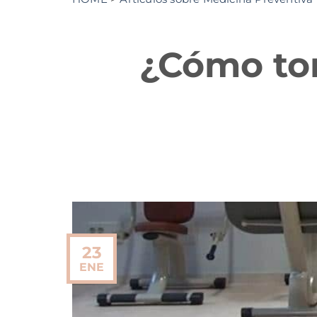
¿Cómo toni
23
ENE