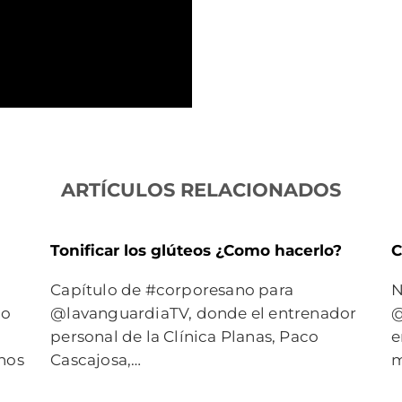
ARTÍCULOS RELACIONADOS
Tonificar los glúteos ¿Como hacerlo?
C
Capítulo de #corporesano para
N
no
@lavanguardiaTV, donde el entrenador
@
personal de la Clínica Planas, Paco
e
nos
Cascajosa,…
m