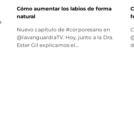
Cómo aumentar los labios de forma
C
natural
f
a
Nuevo capítulo de #corporesano en
C
@lavanguardiaTV. Hoy, junto a la Dra.
@
Ester Gil explicamos el…
d