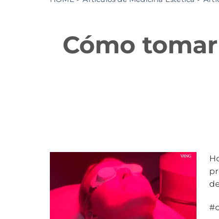
Cómo tomar e
Ho
pr
de
#c