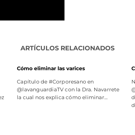
ARTÍCULOS RELACIONADOS
n
Cómo eliminar las varices
C
Capítulo de #Corporesano en
N
@lavanguardiaTV con la Dra. Navarrete
@
ez
la cual nos explica cómo eliminar…
d
d