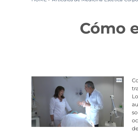
Cómo e
Co
tr
Lo
au
so
oc
de