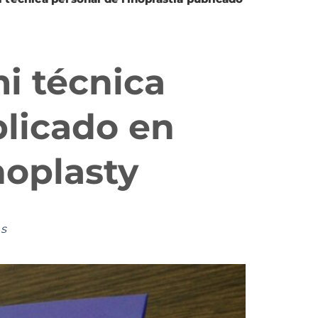
i técnica
blicado en
oplasty
as