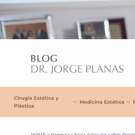
Cirugía Estética y
Medicina Estética
Plástica
HOME
>
Prensa
>
Libro
>
Artículos sobre Rinop