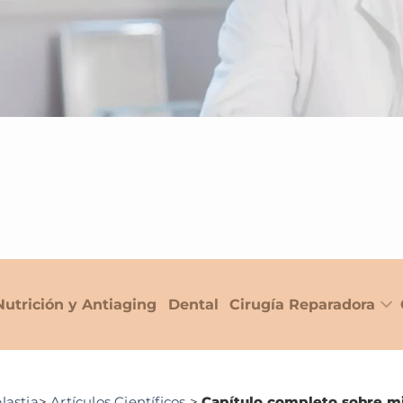
Nutrición y Antiaging
Dental
Cirugía Reparadora
lastia
>
Artículos Científicos
>
Capítulo completo sobre mi