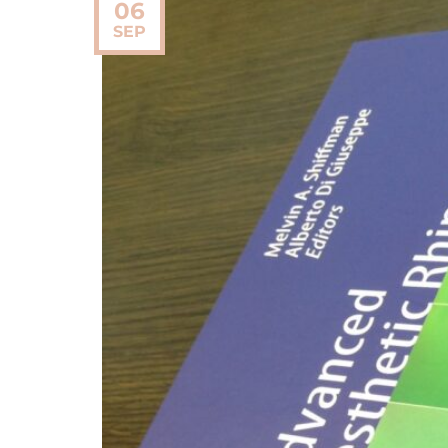
06
SEP