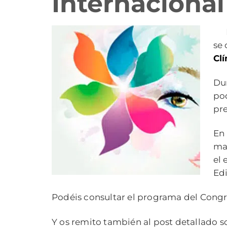
Internacional
se 
Clí
Dur
pod
pre
En 
mam
el 
Edi
Podéis consultar el programa del Congre
Y os remito también al post detallado s