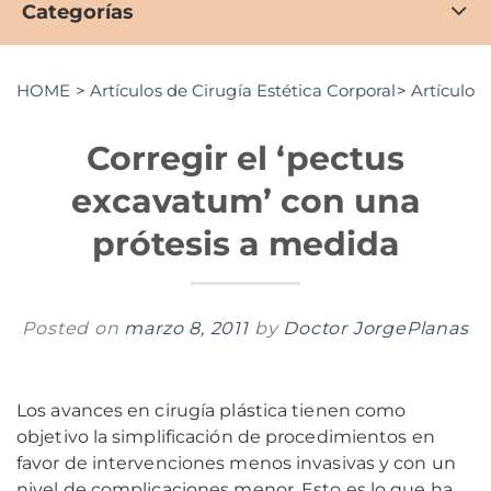
Categorías
HOME
>
Artículos de Cirugía Estética Corporal
>
Artículos 
Corregir el ‘pectus
excavatum’ con una
prótesis a medida
Posted on
marzo 8, 2011
by
Doctor JorgePlanas
Los avances en cirugía plástica tienen como
objetivo la simplificación de procedimientos en
favor de intervenciones menos invasivas y con un
nivel de complicaciones menor. Esto es lo que ha