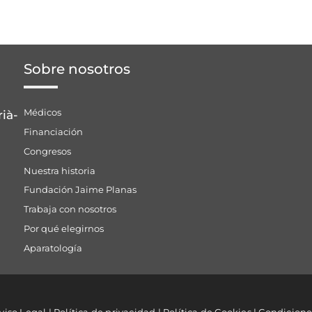
Sobre nosotros
Médicos
rià-
Financiación
Congresos
Nuestra historia
Fundación Jaime Planas
Trabaja con nosotros
Por qué elegirnos
Aparatología
viso Legal
|
Política de privacidad
|
Política de Cookies
|
Condicione