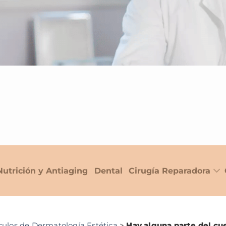
Nutrición y Antiaging
Dental
Cirugía Reparadora
culos de Dermatología Estética
>
Hay alguna parte del c