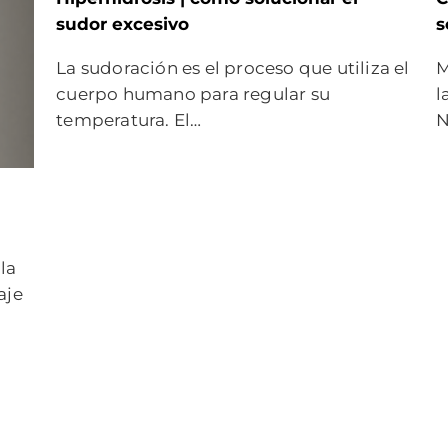
sudor excesivo
s
La sudoración es el proceso que utiliza el
M
cuerpo humano para regular su
l
temperatura. El…
N
la
aje