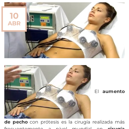
10
ABR
El
aumento
de pecho
con prótesis es la cirugía realizada más
frecuentemente a nivel mundial en
cirugía