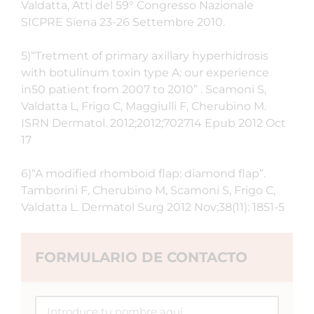
Valdatta, Atti del 59° Congresso Nazionale
SICPRE Siena 23-26 Settembre 2010.
5)“Tretment of primary axillary hyperhidrosis
with botulinum toxin type A: our experience
in50 patient from 2007 to 2010” . Scamoni S,
Valdatta L, Frigo C, Maggiulli F, Cherubino M.
ISRN Dermatol. 2012;2012;702714 Epub 2012 Oct
17
6)“A modified rhomboid flap: diamond flap”.
Tamborini F, Cherubino M, Scamoni S, Frigo C,
Valdatta L. Dermatol Surg 2012 Nov;38(11): 1851-5
FORMULARIO DE CONTACTO