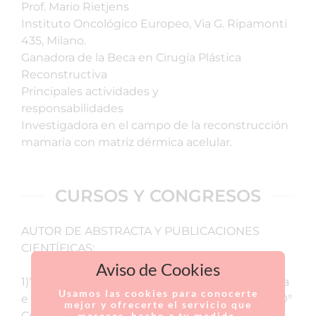
Prof. Mario Rietjens
Instituto Oncológico Europeo, Via G. Ripamonti
435, Milano.
Ganadora de la Beca en Cirugía Plástica
Reconstructiva
Principales actividades y
responsabilidades
Investigadora en el campo de la reconstrucción
mamaria con matriz dérmica acelular.
CURSOS Y CONGRESOS
AUTOR DE ABSTRACTA Y PUBLICACIONES
CIENTÍFICAS:
Aviso de Cookies
1)“Politelia Intrareolare: nuova tecnica chirurgica
Usamos las cookies para conocerte
e revisione della letteratura.” C. Frigo. Atti del 60°
mejor y ofrecerte el servicio que
Congresso Nazionale SICPRE Milano 27-30
mereces, hecho a tu medida.