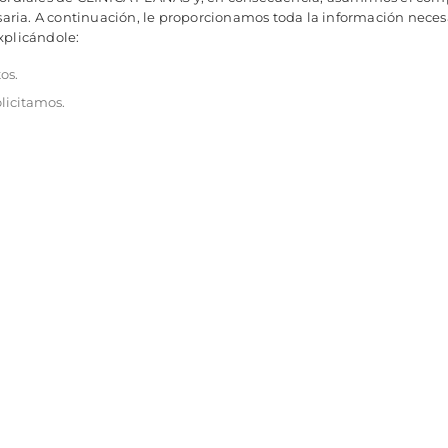
ia. A continuación, le proporcionamos toda la información necesar
xplicándole:
os.
licitamos.