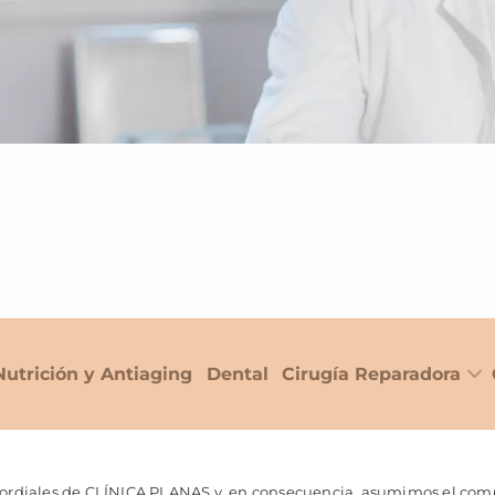
Nutrición y Antiaging
Dental
Cirugía Reparadora
imordiales de CLÍNICA PLANAS y, en consecuencia, asumimos el comp