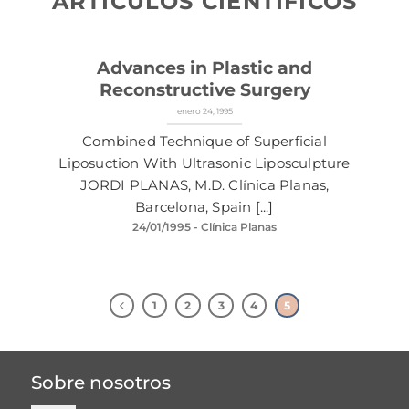
ARTÍCULOS CIENTÍFICOS
Advances in Plastic and
Reconstructive Surgery
enero 24, 1995
Combined Technique of Superficial
Liposuction With Ultrasonic Liposculpture
JORDI PLANAS, M.D. Clínica Planas,
Barcelona, Spain [...]
24/01/1995
- Clínica Planas
1
2
3
4
5
Sobre nosotros