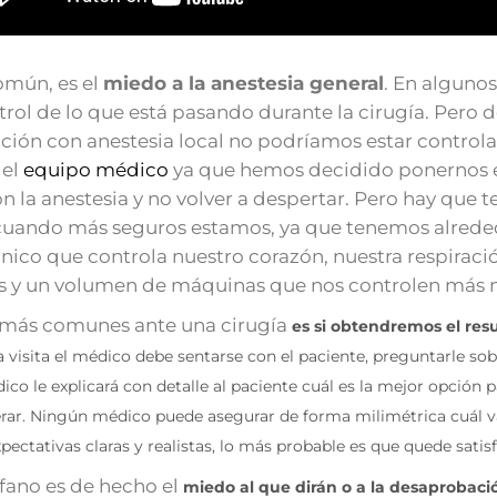
omún, es el
miedo a la anestesia general
. En algunos
trol de lo que está pasando durante la cirugía. Per
nción con anestesia local no podríamos estar controla
 el
equipo médico
ya que hemos decidido ponernos e
 la anestesia y no volver a despertar. Pero hay que
 cuando más seguros estamos, ya que tenemos alrede
cnico que controla nuestro corazón, nuestra respirac
as y un volumen de máquinas que nos controlen más n
 más comunes ante una cirugía
es si obtendremos el res
visita el médico debe sentarse con el paciente, preguntarle sob
dico le explicará con detalle al paciente cuál es la mejor opción
rar. Ningún médico puede asegurar de forma milimétrica cuál va 
pectativas claras y realistas, lo más probable es que quede satis
ófano es de hecho el
miedo al que dirán o a la desaprobaci