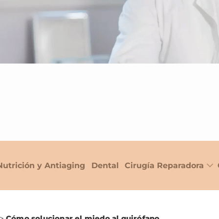
Nutrición y Antiaging
Dental
Cirugía Reparadora
>
Cómo solucionar el miedo al quirófano