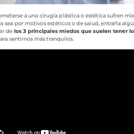
ometerse a una cirugía plástica o estética sufren mi
ya sea por motivos estéticos o de salud, entraña algú
ar de
los 3 principales miedos que suelen tener l
ara sentirnos más tranquilos.