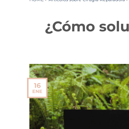
¿Cómo soluc
16
ENE