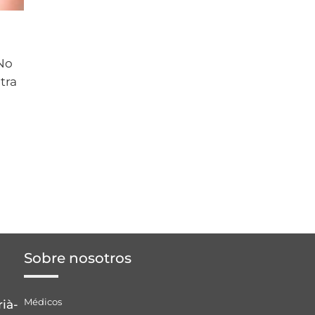
No
tra
Sobre nosotros
Médicos
rià-