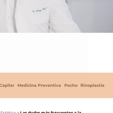
Capilar
Medicina Preventiva
Pecho
Rinoplastia
 Estética
>
Las dudas más frecuentes a la