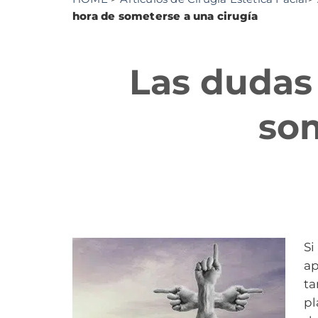
hora de someterse a una cirugía
Las dudas 
som
Si
ap
ta
pl