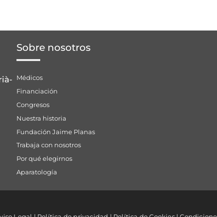
Sobre nosotros
Médicos
rià-
Financiación
Congresos
Nuestra historia
Fundación Jaime Planas
Trabaja con nosotros
Por qué elegirnos
Aparatología
viso Legal
|
Política de privacidad
|
Política de Cookies
|
Condicione