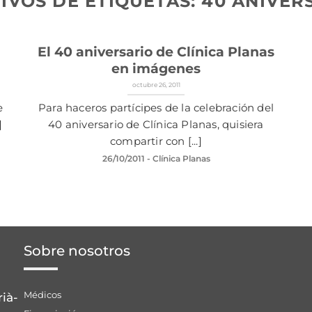
IVOS DE ETIQUETAS:
40 ANIVER
El 40 aniversario de Clínica Planas
en imágenes
octubre 26, 2011
e
Para haceros partícipes de la celebración del
]
40 aniversario de Clínica Planas, quisiera
compartir con [...]
26/10/2011
- Clínica Planas
Sobre nosotros
Médicos
rià-