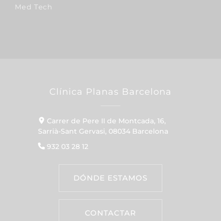
Med Tech
Clínica Planas Barcelona
Carrer de Pere II de Montcada, 16,
Sarrià-Sant Gervasi, 08034 Barcelona
932 03 28 12
DÓNDE ESTAMOS
CONTACTAR