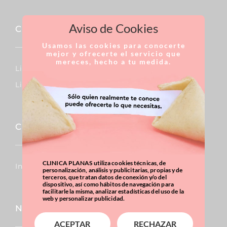
Aviso de Cookies
Cirugía Reparadora
Usamos las cookies para conocerte
mejor y ofrecerte el servicio que
mereces, hecho a tu medida.
Linfedema
Lipedema
Capilar
CLINICA PLANAS utiliza cookies técnicas, de
Injertos De Pelo
personalización, análisis y publicitarias, propias y de
terceros, que tratan datos de conexión y/o del
dispositivo, así como hábitos de navegación para
facilitarle la misma, analizar estadísticas del uso de la
web y personalizar publicidad.
Nariz
ACEPTAR
RECHAZAR