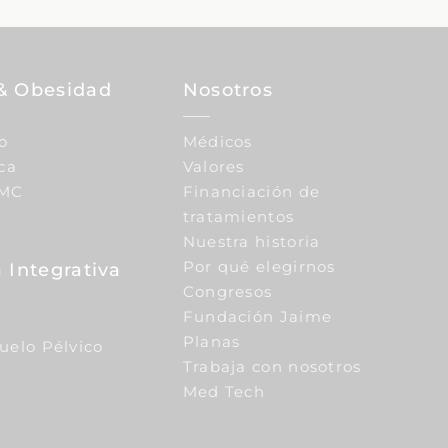
& Obesidad
Nosotros
o
Médicos
ca
Valores
IMC
Financiación de
tratamientos
Nuestra historia
Por qué elegirnos
 Integrativa
Congresos
Fundación Jaime
Planas
Suelo Pélvico
Trabaja con nosotros
Med Tech