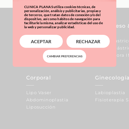
CLINICA PLANAS utiliza cookies técnicas, de
personalización, análisis y publicitarias, propias y
de terceros, que tratan datos de conexión y/o del
dispositivo, así como hábitos de navegación para
facilitarle la misma, analizar estadísticas del uso de
Pecho
Sobrepeso 
la web y personalizar publicidad.
Aumento De Pecho
Balón Gástric
ACEPTAR
RECHAZAR
Reducción De Pecho
Manga Gástri
Elevación De Pecho
Calculadora 
CAMBIAR PREFERENCIAS
Corporal
Ginecología
Lipo Vaser
Labioplastia
Abdominoplastia
Fisioterapia 
Liposucción