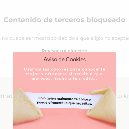
Contenido de terceros bloqueado
l no puede ser mostrado debido a que eligió no acepta
Revisar mi elección
Aviso de Cookies
Usamos las cookies para conocerte
mejor y ofrecerte el servicio que
mereces, hecho a tu medida.
ernational Patients: everything you need to 
LEARN MORE