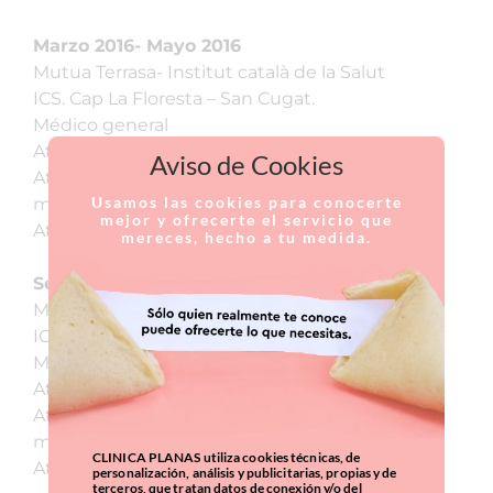
Marzo 2016- Mayo 2016
Mutua Terrasa- Institut català de la Salut
ICS. Cap La Floresta – San Cugat.
Médico general
Atención de urgencias médicas .
Aviso de Cookies
Atención en el área de consulta externa
Usamos las cookies para conocerte
medicina de familia y pediatría.
mejor y ofrecerte el servicio que
Atención domiciliaria.
mereces, hecho a tu medida.
Septiembre 2016- hasta diciembre 2018
Mutua Terrasa- Institut català de la Salut
ICS Cap Can mates- San Cugat.
Médico general-Pediatria
Atención de urgencias médicas.
Atención en el área de consulta externa
medicina de familia y pediatría.
CLINICA PLANAS utiliza cookies técnicas, de
Atención domiciliaria.
personalización, análisis y publicitarias, propias y de
terceros, que tratan datos de conexión y/o del