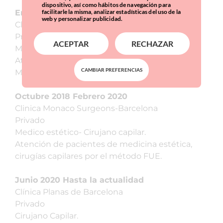
dispositivo, así como hábitos de navegación para
facilitarle la misma, analizar estadísticas del uso de la
Enero 2019 hasta la actualidad
web y personalizar publicidad.
Clinica Nou médic- Hospitalet de Llobregat.
Privado
ACEPTAR
RECHAZAR
Médico estético
Atención de pacientes de medicina estética.
CAMBIAR PREFERENCIAS
Medicina estética.
Octubre 2018 Febrero 2020
Clinica Monaco Surgeons-Barcelona
Privado
Medico estético- Cirujano capilar.
Atención de pacientes de medicina estética,
cirugías capilares por el método FUE.
Junio 2020 Hasta la actualidad
Clínica Planas de Barcelona
Privado
Cirujano Capilar.