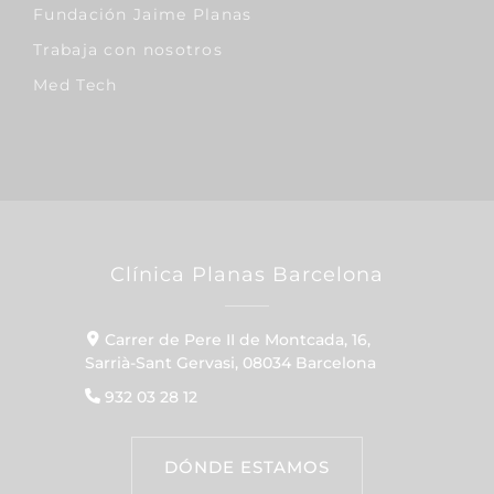
Fundación Jaime Planas
Trabaja con nosotros
Med Tech
Clínica Planas Barcelona
Carrer de Pere II de Montcada, 16,
Sarrià-Sant Gervasi, 08034 Barcelona
932 03 28 12
DÓNDE ESTAMOS