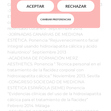
Glytone. Master de Medicina Estética. Abril 2013
ACEPTAR
RECHAZAR
-JORNADAS CANARIAS DE MEDICINA
ESTÉTICA. Ponencia “Técnica de vectorización
CAMBIAR PREFERENCIAS
corporal con Radiesse, para tratamiento de
retensado cutáneo” Septiembre 2013.
-JORNADAS CANARIAS DE MEDICINA
ESTÉTICA. Ponencia “Rejuvenecimiento facial
integral usando hidroxiapatita cálcica y ácido
hialurónico” Septiembre 2013
-ACADEMIA DE FORMACIÓN MERZ
AESTHETICS. Ponencia “ Técnica personal en el
tratamiento de la flacidez corporal con
hidroxiapatita cálcica.” Noviembre 2013. Sevilla
-CONGRESO SOCIEDAD DE MEDICINA
ESTÉTICA ESPAÑOLA (SEME) Ponencia
“Evidencias clínicas del uso de la hidroxiapatita
cálcica para el tratamiento de la flacidez”
Febrero 2014. Málaga