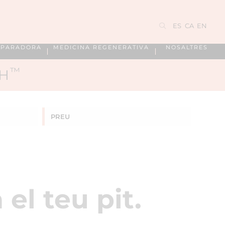
ES
CA
EN
EPARADORA
MEDICINA REGENERATIVA
NOSALTRES
™
CH
PREU
l teu pit.