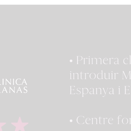
l quirófano, las
decidimos la fecha, ya t
eras que me atendieron
reservados el billete y el
me acuerdo del nombre
Segundo, cuando llegué 
ma, pero todas
clínica, todos fueron m
losas), y, por supuesto,
amables. Tenía toda mi
fermeras que me han
documentación preoper
 atendiendo durante mi
reservada el día antes de
a en la habitación, en
cirugía. Un agradecimi
l mi tocaya Natalia y la
especial a Kristina, quie
era del turno de noche
estuvo conmigo desde e
ampoco me sé el
primer día, asegurándo
🥲), también
que tuviera todo en ingl
cer a las enfermeras que
traduciéndolo todo cu
eron la comida del día
estaba nerviosa, lo cual 
peración y el desayuno
muy preocupante. Estu
siguiente (hoy) que
conmigo en cada paso 
o me sé los nombres
proceso. ¡Estoy muy
on súper agradables.
agradecida! Tuve una