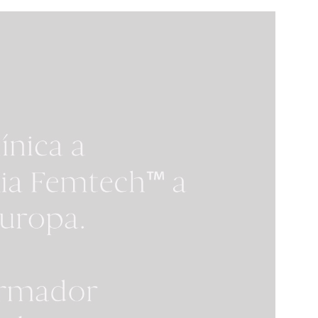
enía
muchísima profesionalidad y
 hotel.
honestidad, resolviendo todas
a la
mis dudas y haciéndome sentir
uy
tranquila con una decisión tan
importante. El tratamiento fue
atoria
perfecto de principio a fin.
 la
Quiero darle un
ento
agradecimiento muy especial
n
a la Dra. Claudia Frigo por su
l
cercanía, sensibilidad y gran
se de
profesionalidad. Supo
és y
entender exactamente lo que
ando
quería, asesorarme con criterio
era
y acompañarme con una
vo
humanidad que marca la
del
diferencia. También gracias a
todo el personal de la clínica
por su amabilidad y atención