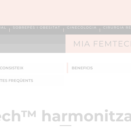
RAL
SOBREPÈS I OBESITAT
GINECOLOGIA
CIRURGIA R
MIA FEMTE
CONSISTEIX
BENEFICIS
TES
FREQÜENTS
ch™ harmonitza e