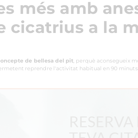
les més amb anes
e cicatrius a la 
oncepte de bellesa del pit
, perquè aconsegueix mo
permetent reprendre l'activitat habitual en 90 minuts
RESERVA 
TEVA CIT