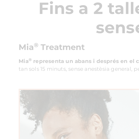
Fins a 2 tal
sens
®
Mia
Treatment
®
Mia
representa un abans i després en el c
tan sols 15 minuts, sense anestèsia general, 