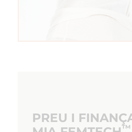
PREU I FINAN
™
MIA FEMTECH