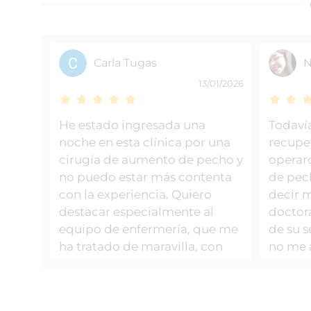
Carla Tugas
N
13/01/2026
He estado ingresada una
Todaví
noche en esta clínica por una
recupe
cirugía de aumento de pecho y
operar
no puedo estar más contenta
de pec
con la experiencia. Quiero
decir m
destacar especialmente al
doctor
equipo de enfermería, que me
de su 
ha tratado de maravilla, con
no me 
muchísima profesionalidad,
como d
cercanía y cariño en todo
médico
momento. Me he sentido muy
hasta a