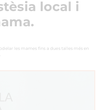
tèsia local i
mama.
delar les mames fins a dues talles més en
.
LA
A