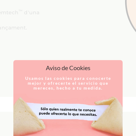
™
femtech
d'una
nançament.
Aviso de Cookies
Usamos las cookies para conocerte
mejor y ofrecerte el servicio que
mereces, hecho a tu medida.