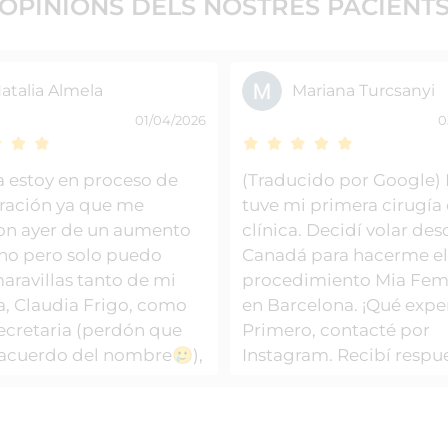
OPINIONS DELS
NOSTRES PACIENT
atalia Almela
Mariana Turcsanyi
01/04/2026
0
a estoy en proceso de
(Traducido por Google) 
ración ya que me
tuve mi primera cirugía 
on ayer de un aumento
clínica. Decidí volar des
ho pero solo puedo
Canadá para hacerme e
aravillas tanto de mi
procedimiento Mia Fe
a, Claudia Frigo, como
en Barcelona. ¡Qué expe
secretaria (perdón que
Primero, contacté por
acuerdo del nombre🥲),
Instagram. Recibí respu
el resto del equipo
reservé una consulta con
 que me han atendido
Dra. Frigo. Fue increíbl
hora, el chico que me
amable y servicial. Cua