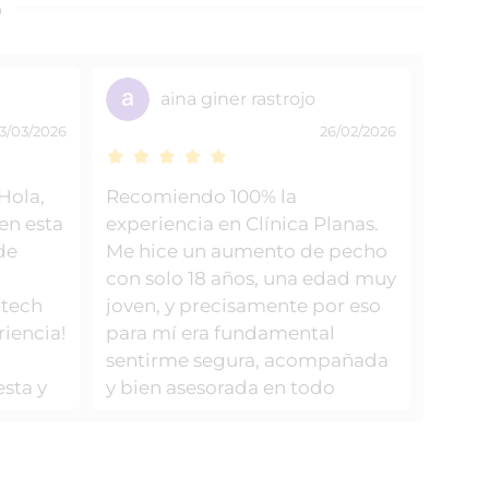
S
aina giner rastrojo
3/03/2026
26/02/2026
Hola,
Recomiendo 100% la
en esta
experiencia en Clínica Planas.
de
Me hice un aumento de pecho
l
con solo 18 años, una edad muy
mtech
joven, y precisamente por eso
riencia!
para mí era fundamental
sentirme segura, acompañada
esta y
y bien asesorada en todo
 la
momento. Desde la primera
e, muy
visita el trato fue impecable.
ndo
Me explicaron cada detalle con