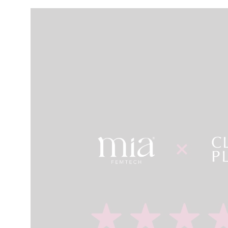
cuidada y acompañada. La
llevó a
comida también ha sido muy
enferm
buena, algo que se agradece
allí (
mucho durante el ingreso. Y,
de Gem
por supuesto, mención
maravil
especial al doctor Dorian
las en
González, un auténtico crack:
estado
muy atento, profesional y
estanci
cercano, pendiente de todo y
especia
transmitiendo mucha
enferm
confianza desde el primer
(que t
momento. En general, una
nombre
experiencia excelente. Gracias
agrade
a todo el equipo por hacerlo
me traj
tan fácil y agradable
de la o
al día 
tampoc
pero s