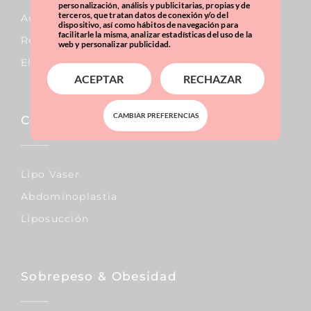
personalización, análisis y publicitarias, propias y de
terceros, que tratan datos de conexión y/o del
Aumento De Pecho
dispositivo, así como hábitos de navegación para
facilitarle la misma, analizar estadísticas del uso de la
Reducción De Pecho
web y personalizar publicidad.
Elevación De Pecho
ACEPTAR
RECHAZAR
CAMBIAR PREFERENCIAS
Corporal
Lipo Vaser
Abdominoplastia
Liposucción
Sobrepeso & Obesidad