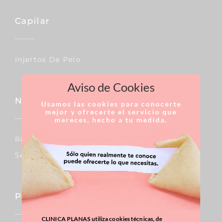
Capilar
Injertos De Pelo
Aviso de Cookies
Nariz
Usamos las cookies para conocerte
mejor y ofrecerte el servicio que
mereces, hecho a tu medida.
Rinoplastia
Septoplastia
Pecho
CLINICA PLANAS utiliza cookies técnicas, de