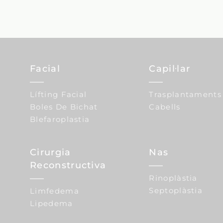
Facial
Capil·lar
Lífting Facial
Trasplantaments
Boles De Bichat
Cabells
Blefaroplastia
Cirurgia
Nas
Reconstructiva
Rinoplàstia
Septoplàstia
Limfedema
Lipedema