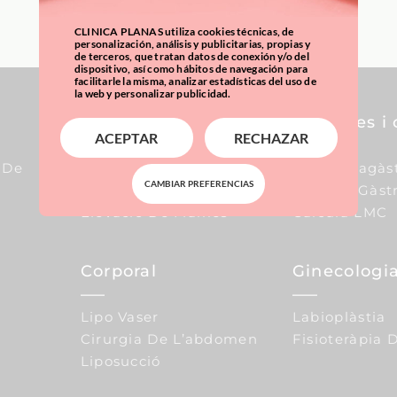
CLINICA PLANAS utiliza cookies técnicas, de
personalización, análisis y publicitarias, propias y
de terceros, que tratan datos de conexión y/o del
dispositivo, así como hábitos de navegación para
facilitarle la misma, analizar estadísticas del uso de
la web y personalizar publicidad.
Pit
Sobrepes i 
ACEPTAR
RECHAZAR
 De
Augment De Mames
Baló Intragàs
CAMBIAR PREFERENCIAS
Reducció De Mames
Mànega Gàstr
Elevació De Mames
Calcula LMC
Corporal
Ginecologia
Lipo Vaser
Labioplàstia
Cirurgia De L’abdomen
Fisioteràpia D
Liposucció