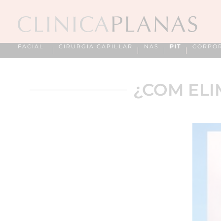
FACIAL
CIRURGIA CAPIL·LAR
NAS
PIT
CORPO
¿COM ELI