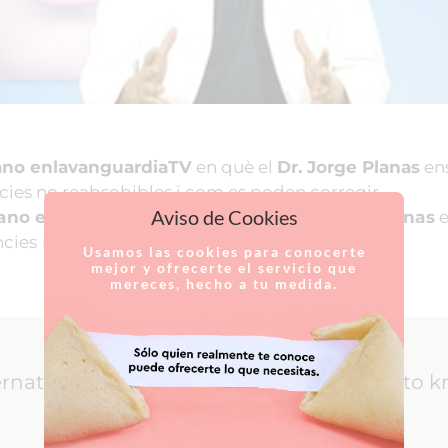
ano enlavanguardiaTV
en què el
Dr. Jorge Planas
ens
cies no reabsobibles i com es poden corregir.
Aviso de Cookies
ano enlavanguardiaTV
en què el
Dr. Jorge Planas
e
ncies no reabsobibles i com es poden corregir.
Usamos las cookies para conocerte
mejor y ofrecerte el servicio que
mereces, hecho a tu medida.
ernational Patients: everything you need to 
LEARN MORE