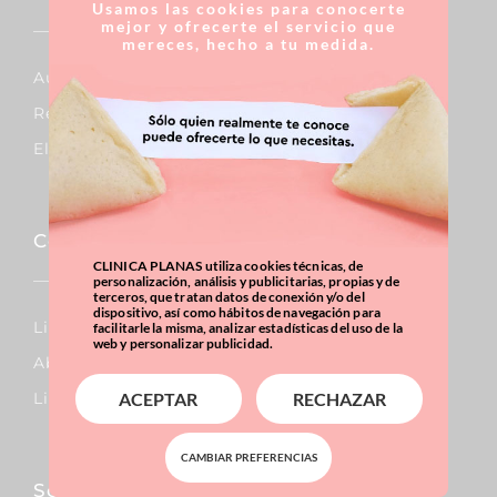
Usamos las cookies para conocerte
mejor y ofrecerte el servicio que
mereces, hecho a tu medida.
Aumento De Pecho
Reducción De Pecho
Elevación De Pecho
Corporal
CLINICA PLANAS utiliza cookies técnicas, de
personalización, análisis y publicitarias, propias y de
terceros, que tratan datos de conexión y/o del
dispositivo, así como hábitos de navegación para
Lipo Vaser
facilitarle la misma, analizar estadísticas del uso de la
web y personalizar publicidad.
Abdominoplastia
Liposucción
ACEPTAR
RECHAZAR
CAMBIAR PREFERENCIAS
Sobrepeso & Obesidad