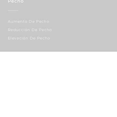
Pecho
Aumento De Pecho
Reducción De Pecho
Elevación De Pecho
Corporal
Lipo Vaser
Abdominoplastia
Liposucción