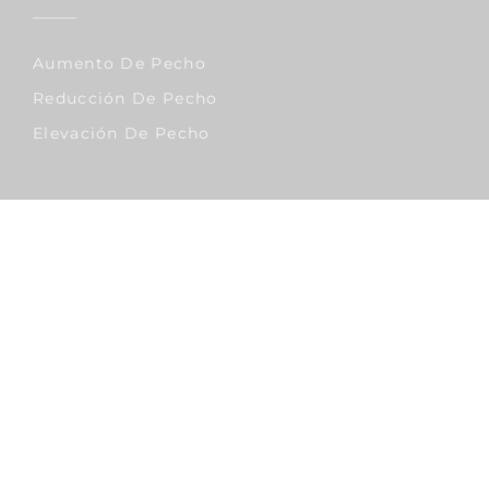
Aumento De Pecho
Reducción De Pecho
Elevación De Pecho
Corporal
Lipo Vaser
Abdominoplastia
Liposucción
Sobrepeso & Obesidad