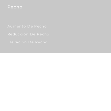
Pecho
Aumento De Pecho
Reducción De Pecho
Elevación De Pecho
Corporal
Lipo Vaser
Abdominoplastia
Liposucción