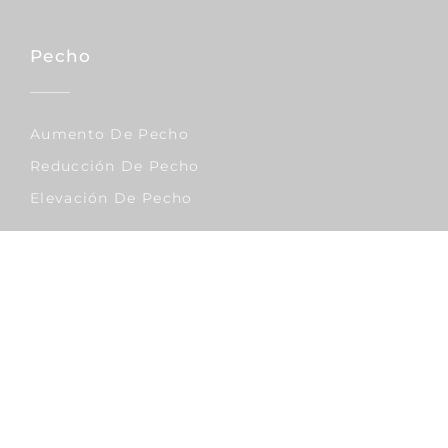
Pecho
Aumento De Pecho
Reducción De Pecho
Elevación De Pecho
Corporal
Lipo Vaser
Abdominoplastia
Liposucción