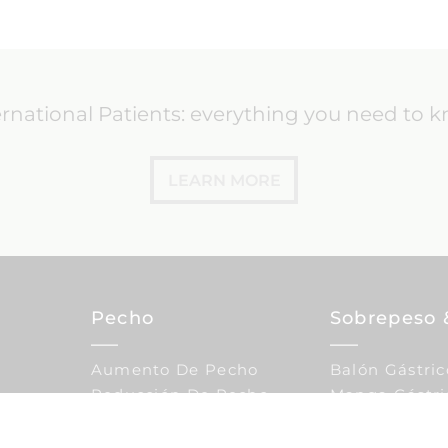
ernational Patients: everything you need to 
LEARN MORE
Pecho
Sobrepeso 
Aumento De Pecho
Balón Gástric
Reducción De Pecho
Manga Gástri
Elevación De Pecho
Calculadora 