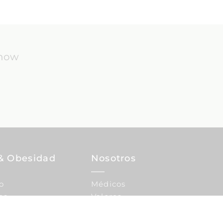
know
& Obesidad
Nosotros
o
Médicos
ca
Valores
IMC
Financiación de
tratamientos