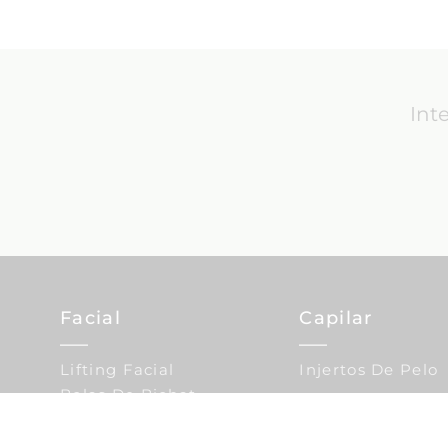
Int
Facial
Capilar
Lifting Facial
Injertos De Pelo
Bolas De Bichat
Blefaroplastia