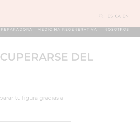
ES
CA
EN
A REPARADORA
MEDICINA REGENERATIVA
NOSOTROS
ECUPERARSE DEL
arar tu figura gracias a