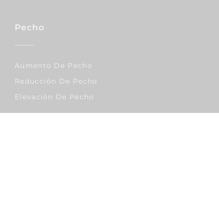
Pecho
Aumento De Pecho
Reducción De Pecho
Elevación De Pecho
Corporal
Lipo Vaser
Abdominoplastia
Liposucción