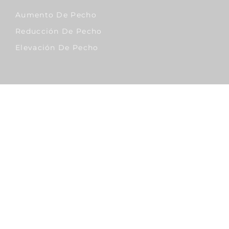
Aumento De Pecho
Reducción De Pecho
Elevación De Pecho
Corporal
Lipo Vaser
Abdominoplastia
Liposucción
Sobrepeso & Obesidad