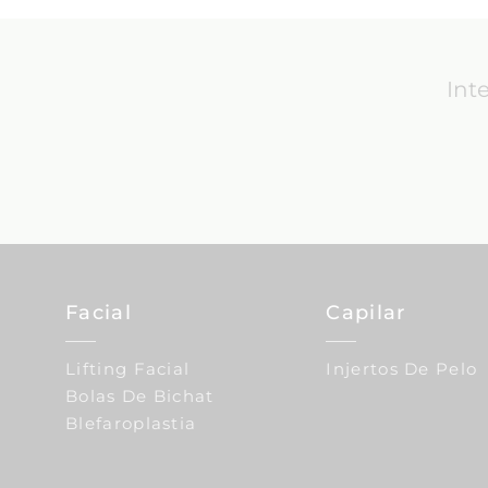
Int
Facial
Capilar
Lifting Facial
Injertos De Pelo
Bolas De Bichat
Blefaroplastia