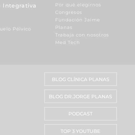
Por qué elegirnos
 Integrativa
Congresos
Fundación Jaime
Planas
Suelo Pélvico
Trabaja con nosotros
Med Tech
BLOG CLÍNICA PLANAS
BLOG DR.JORGE PLANAS
PODCAST
TOP 3 YOUTUBE