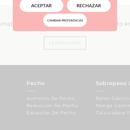
ACEPTAR
RECHAZAR
CAMBIAR PREFERENCIAS
ernational Patients: everything you need to 
LEARN MORE
Pecho
Sobrepeso 
Aumento De Pecho
Balón Gástric
Reducción De Pecho
Manga Gástri
Elevación De Pecho
Calculadora 