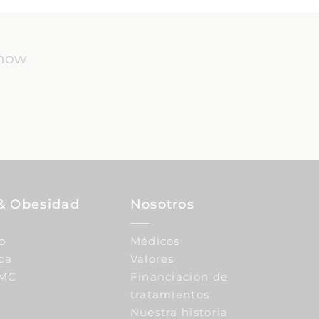
know
& Obesidad
Nosotros
o
Médicos
ca
Valores
IMC
Financiación de
tratamientos
Nuestra historia