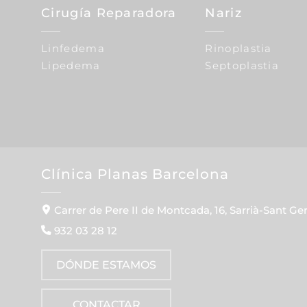
Cirugía Reparadora
Nariz
Linfedema
Rinoplastia
Lipedema
Septoplastia
Clínica Planas Barcelona
Carrer de Pere II de Montcada, 16, Sarrià-Sant Ge
932 03 28 12
DÓNDE ESTAMOS
CONTACTAR