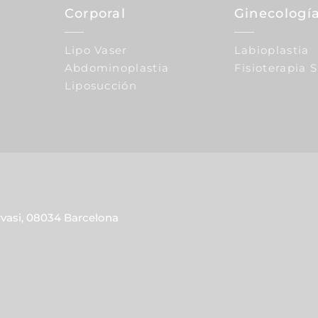
Corporal
Ginecología
Lipo Vaser
Labioplastia
Abdominoplastia
Fisioterapia 
Liposucción
rvasi, 08034 Barcelona