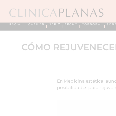
FACIAL
CAPILAR
NARIZ
PECHO
CORPORAL
SOB
CÓMO REJUVENECER
En Medicina estética, aunq
posibilidades para rejuven