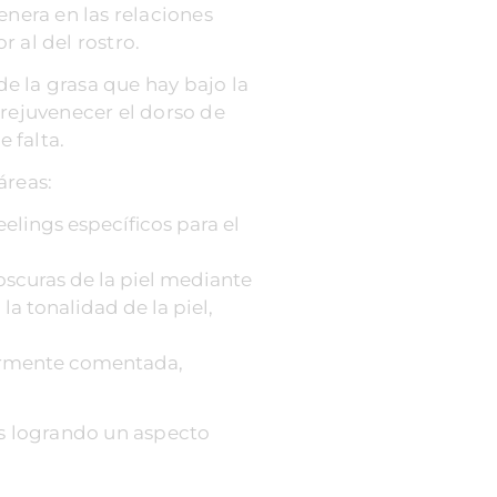
enera en las relaciones
 al del rostro.
e la grasa que hay bajo la
 rejuvenecer el dorso de
 falta.
áreas:
eelings específicos para el
scuras de la piel mediante
a tonalidad de la piel,
iormente comentada,
os logrando un aspecto