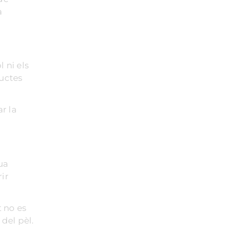
a
 ni els
ductes
r la
ua
rir
t no es
 del pèl.