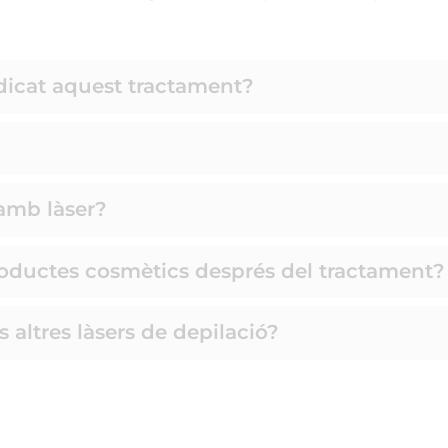
ndicat aquest tractament?
 amb làser?
productes cosmètics després del tractament?
 altres làsers de depilació?