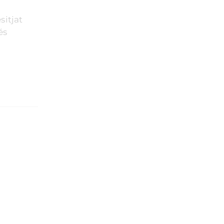
sitjat
és