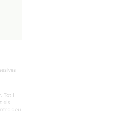
essives
. Tot i
t els
entre deu