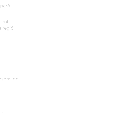
 però
ement
a regió
esprai de
de