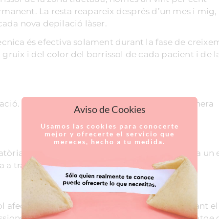
anent. La resta reapareix després d’un mes i mig,
ada nova depilació làser.
tècnica és efectiva solament durant la fase de creix
gruix i del color del borrissol de cada pacient i de l
ció. Es fa a la consulta de l’especialista de manera
Aviso de Cookies
Usamos las cookies para conocerte
mejor y ofrecerte el servicio que
mereces, hecho a tu medida.
tòria i no precisa anestèsia. Únicament s’aplica un 
a tractar per evitar possibles molèsties lleus.
l afectant el bulb pilós de forma selectiva evitant el
essions de depilació s'elimina un major percentatge 