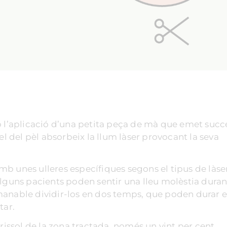
b l’aplicació d’una petita peça de mà que emet succ
el del pèl absorbeix la llum làser provocant la seva
amb unes ulleres específiques segons el tipus de làser
alguns pacients poden sentir una lleu molèstia duran
manable dividir-los en dos temps, que poden durar 
tar.
rrissol de la zona tractada, només un vint per cent