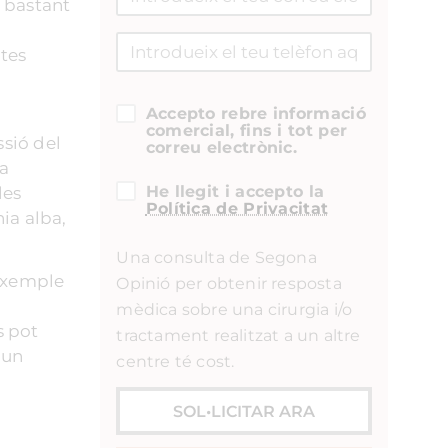
b bastant
ites
Accepto rebre informació
comercial, fins i tot per
sió del
correu electrònic.
ta
He llegit i accepto la
les
Política de Privacitat
ínia alba,
Una consulta de Segona
 exemple
Opinió per obtenir resposta
mèdica sobre una cirurgia i/o
s pot
tractament realitzat a un altre
 un
centre té cost.
SOL•LICITAR ARA