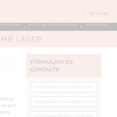
ES
CA
EN
EPARADORA
MEDICINA REGENERATIVA
NOSALTRES
AMB LÁSER
FORMULARI DE
CONTACTE
 moltes
ies són
iques