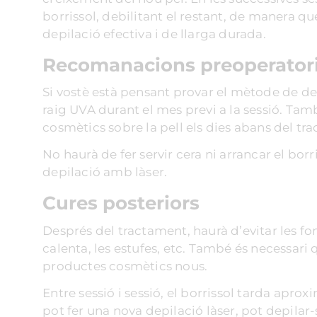
borrissol, debilitant el restant, de manera q
depilació efectiva i de llarga durada.
Recomanacions preoperator
Si vostè està pensant provar el mètode de dep
raig UVA durant el mes previ a la sessió. Ta
cosmètics sobre la pell els dies abans del tra
No haurà de fer servir cera ni arrancar el bo
depilació amb làser.
Cures posteriors
Després del tractament, haurà d’evitar les fon
calenta, les estufes, etc. També és necessari 
productes cosmètics nous.
Entre sessió i sessió, el borrissol tarda apr
pot fer una nova depilació làser, pot depilar