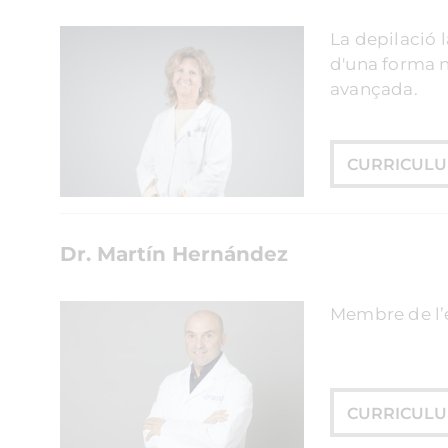
La depilació l
d'una forma n
avançada.
CURRICUL
Dr. Martín Hernández
Membre de l’e
CURRICUL