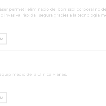
àser permet l'eliminació del borrissol corporal no de
o invasiva, ràpida i segura gràcies a la tecnologia m
UM
quip mèdic de la Clínica Planas.
UM