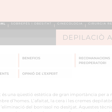
RAL
SOBREPÈS I OBESITAT
GINECOLOGIA
CIRURGIA R
DEPILACIÒ 
BENEFICIS
RECOMANACIONS
PREOPERATORI
ENTS
OPINIÓ DE L’EXPERT
at és una qüestió estètica de gran importància per a
e d’homes. L’afaitat, la cera i les cremes depilatòr
l’eliminació del borrissol no desitjat. Aquestes tècn