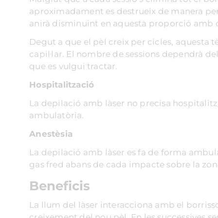
aproximadament es destrueix de manera perm
anirà disminuint en aquesta proporció amb c
Degut a que el pèl creix per cicles, aquesta 
capil·lar. El nombre de sessions dependrà del 
que es vulgui tractar.
Hospitalització
La depilació amb làser no precisa hospitalitza
ambulatòria.
Anestèsia
La depilació amb làser es fa de forma ambula
gas fred abans de cada impacte sobre la zona 
Beneficis
La llum del làser interacciona amb el borrisso
creixement del nou pèl. En les successives s