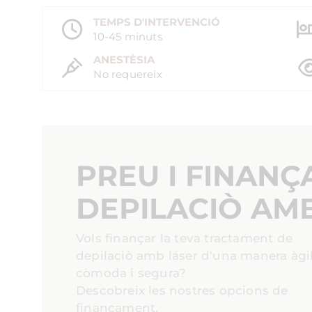
TEMPS D'INTERVENCIÓ
10-45 minuts
ANESTÈSIA
No requereix
PREU I FINAN
DEPILACIÒ AM
Vols finançar la teva tractament de
depilaciò amb láser d'una manera àgil
còmoda i segura?
Descobreix les nostres opcions de
finançament.