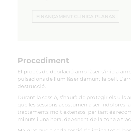
FINANÇAMENT CLÍNICA PLANAS
Procediment
El procés de depilació amb làser s’inicia am
pulsacions de llum làser damunt la pell. L’arr
destrucció.
Durant la sessió, s’haurà de protegir els ulls 
que les sessions acostumen a ser indolores, 
tractaments molt extensos, per tant és reco
minuts i una hora, depenent de la zona a trac
Malgrat que a cada sessió s’elimina tot el bo