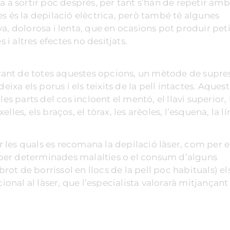
a a sortir poc després, per tant s’han de repetir am
s és la depilació elèctrica, però també té algunes
a, dolorosa i lenta, que en ocasions pot produir pet
 i altres efectes no desitjats.
vant de totes aquestes opcions, un mètode de supres
eixa els porus i els teixits de la pell intactes. Aques
es parts del cos incloent el mentó, el llavi superior, 
aixelles, els braços, el tòrax, les arèoles, l’esquena, la l
per les quals es recomana la depilació làser, com per
at per determinades malalties o el consum d’alguns
t de borrissol en llocs de la pell poc habituals) el
nal al làser, que l’especialista valorarà mitjançant