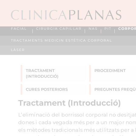
FACIAL
CIRURGIA CAPIL·LAR
NAS
PIT
CORPO
TRACTAMENTS MEDICIN ESTÈTICA CORPORAL
LÀSER
TRACTAMENT
PROCEDIMENT
(INTRODUCCIÓ)
CURES POSTERIORS
PREGUNTES
FREQÜ
Tractament (Introducció)
L’eliminació del borrissol corporal no desitj
dones i cada vegada més per a un major nombr
els mètodes tradicionals més utilitzats per a 