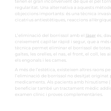
tenen el gran inconvenient de que el pèl torn
regularitat. Una alternativa a aquests mètode
objeccions importants: és una tècnica invasiv
cicatrius antiestètiques, reaccions al·lèrgiques
L’eliminació del borrissol amb el
làser
és, da
creixement capil·lar ràpid i segur, que a més d
tècnica permet eliminar el borrissol de totes l
galtes, les orelles, el nas, el front, el coll, les 
els engonals i les cames.
A més de l’estètica, existeixen altres raons 
l’eliminació de borrissol no desitjat origin
medicaments. Als pacients amb hirsutisme (bro
beneficiar també un tractament mèdic addicio
examen clínic i proves complementàries.