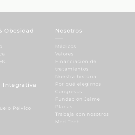
& Obesidad
Nosotros
o
Médicos
ca
Valores
IMC
Financiación de
tratamientos
Nuestra historia
Por qué elegirnos
 Integrativa
Congresos
Fundación Jaime
Planas
Suelo Pélvico
Trabaja con nosotros
Med Tech