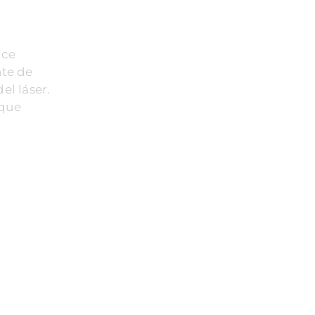
ice
nte de
el láser.
 que