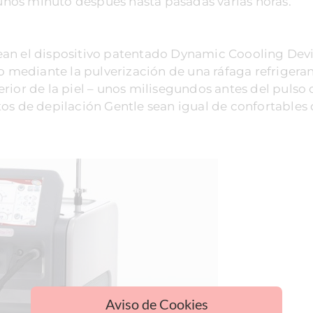
nos minuto después hasta pasadas varias horas.
ean el dispositivo patentado Dynamic Coooling Dev
to mediante la pulverización de una ráfaga refrigera
ior de la piel – unos milisegundos antes del pulso d
tos de depilación Gentle sean igual de confortables
Aviso de Cookies