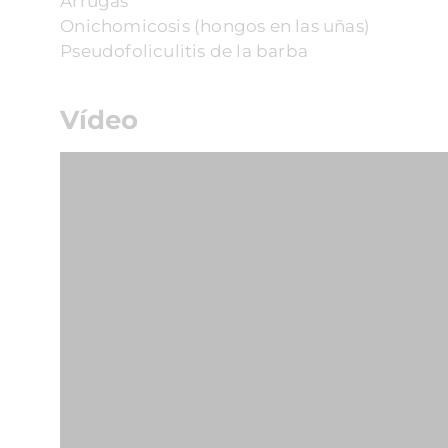
Arrugas
Onichomicosis (hongos en las uñas)
Pseudofoliculitis de la barba
Vídeo