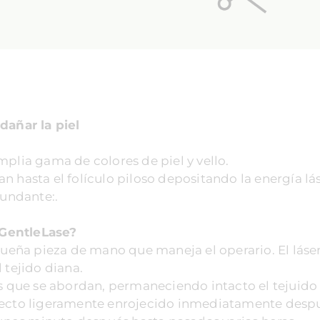
dañar la piel
mplia gama de colores de piel y vello.
 hasta el folículo piloso depositando la energía lás
cundante:.
 GentleLase?
equeña pieza de mano que maneja el operario. El láse
 tejido diana.
as que se abordan, permaneciendo intacto el tejuido
specto ligeramente enrojecido inmediatamente desp