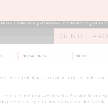
REPESO Y OBESIDAD
GINECOLOGÍA INTEGRATIVA
CIRUGÍ
GENTLE PRO
N
INDICACIONES
VÍDEO
el equipo ideal para la depilación láser, las lesiones
l sector en los últimos veinte años. Eso significa que
a sin preocuparse por quemaduras, alteraciones de la