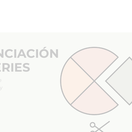
NCIACIÓN
RIES
e
 y