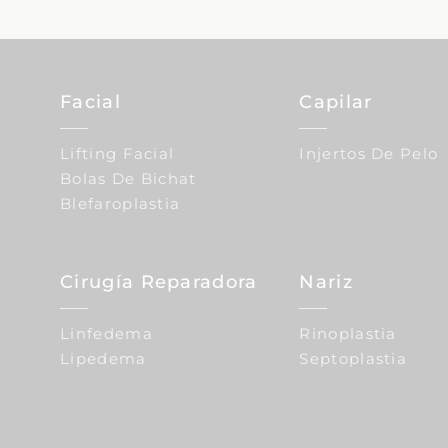
Facial
Capilar
Lifting Facial
Injertos De Pelo
Bolas De Bichat
Blefaroplastia
Cirugía Reparadora
Nariz
Linfedema
Rinoplastia
Lipedema
Septoplastia