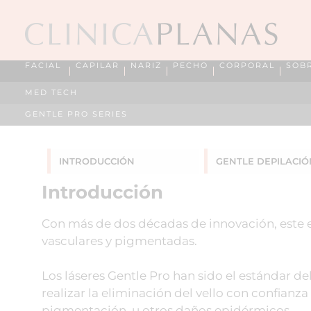
FACIAL
CAPILAR
NARIZ
PECHO
CORPORAL
SOB
MED TECH
GENTLE PRO SERIES
INTRODUCCIÓN
GENTLE DEPILACIÓ
Introducción
Con más de dos décadas de innovación, este es 
vasculares y pigmentadas.
Los láseres Gentle Pro han sido el estándar de
realizar la eliminación del vello con confianz
pigmentación, u otros daños epidérmicos.