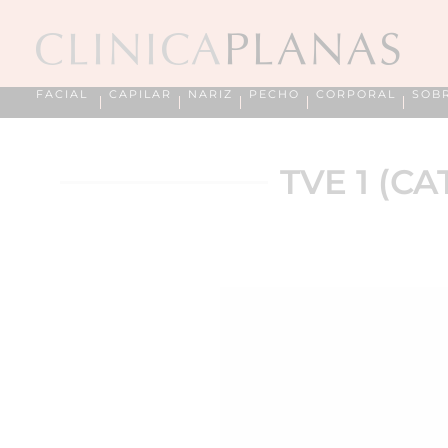
FACIAL
CAPILAR
NARIZ
PECHO
CORPORAL
SOB
TVE 1 (C