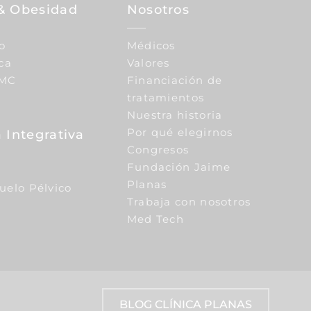
& Obesidad
Nosotros
o
Médicos
ca
Valores
IMC
Financiación de
tratamientos
Nuestra historia
Por qué elegirnos
 Integrativa
Congresos
Fundación Jaime
Planas
Suelo Pélvico
Trabaja con nosotros
Med Tech
BLOG CLÍNICA PLANAS