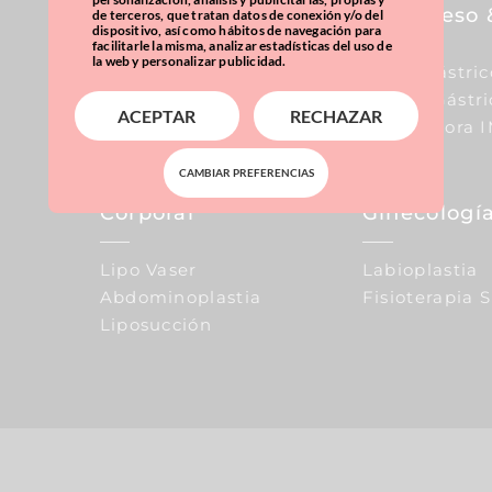
Pecho
Sobrepeso 
de terceros, que tratan datos de conexión y/o del
dispositivo, así como hábitos de navegación para
facilitarle la misma, analizar estadísticas del uso de
la web y personalizar publicidad.
Aumento De Pecho
Balón Gástric
Reducción De Pecho
Manga Gástri
ACEPTAR
RECHAZAR
Elevación De Pecho
Calculadora 
CAMBIAR PREFERENCIAS
Corporal
Ginecología
Lipo Vaser
Labioplastia
Abdominoplastia
Fisioterapia 
Liposucción