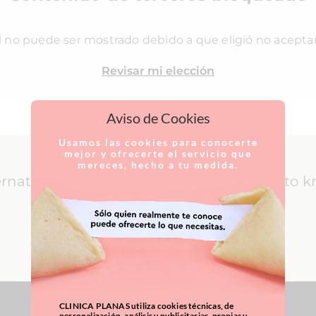
l no puede ser mostrado debido a que eligió no acepta
Revisar mi elección
Aviso de Cookies
Usamos las cookies para conocerte
mejor y ofrecerte el servicio que
mereces, hecho a tu medida.
ernational Patients: everything you need to 
LEARN MORE
CLINICA PLANAS utiliza cookies técnicas, de
personalización, análisis y publicitarias, propias y