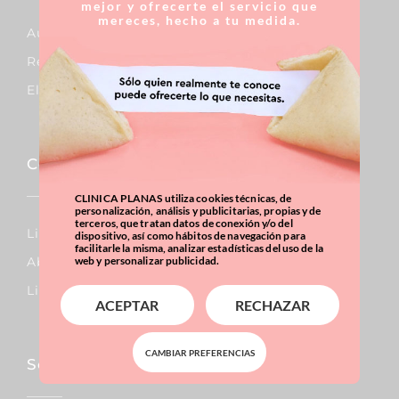
mejor y ofrecerte el servicio que
mereces, hecho a tu medida.
Aumento De Pecho
Reducción De Pecho
Elevación De Pecho
Corporal
CLINICA PLANAS utiliza cookies técnicas, de
personalización, análisis y publicitarias, propias y de
terceros, que tratan datos de conexión y/o del
Lipo Vaser
dispositivo, así como hábitos de navegación para
facilitarle la misma, analizar estadísticas del uso de la
Abdominoplastia
web y personalizar publicidad.
Liposucción
ACEPTAR
RECHAZAR
CAMBIAR PREFERENCIAS
Sobrepeso & Obesidad