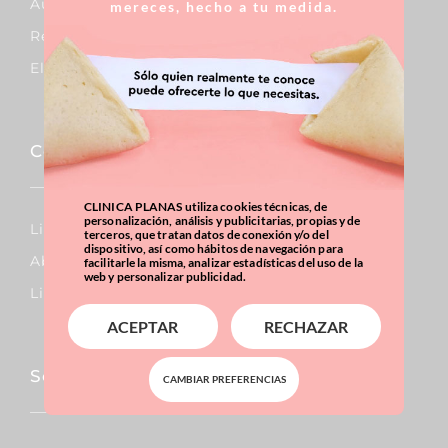
Aumento De Pecho
mereces, hecho a tu medida.
Reducción De Pecho
Elevación De Pecho
Corporal
CLINICA PLANAS utiliza cookies técnicas, de
personalización, análisis y publicitarias, propias y de
Lipo Vaser
terceros, que tratan datos de conexión y/o del
dispositivo, así como hábitos de navegación para
Abdominoplastia
facilitarle la misma, analizar estadísticas del uso de la
web y personalizar publicidad.
Liposucción
ACEPTAR
RECHAZAR
Sobrepeso & Obesidad
CAMBIAR PREFERENCIAS