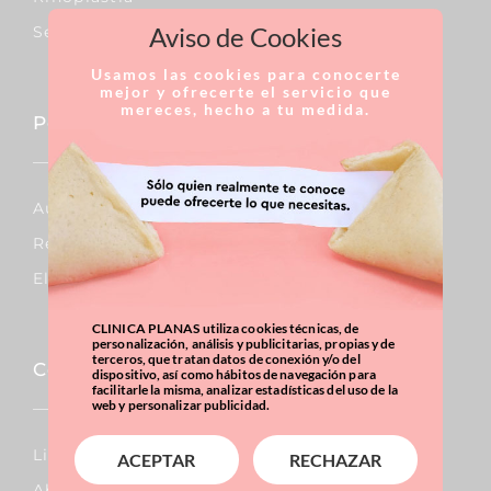
Aviso de Cookies
Septoplastia
Usamos las cookies para conocerte
mejor y ofrecerte el servicio que
mereces, hecho a tu medida.
Pecho
Aumento De Pecho
Reducción De Pecho
Elevación De Pecho
CLINICA PLANAS utiliza cookies técnicas, de
personalización, análisis y publicitarias, propias y de
terceros, que tratan datos de conexión y/o del
Corporal
dispositivo, así como hábitos de navegación para
facilitarle la misma, analizar estadísticas del uso de la
web y personalizar publicidad.
Lipo Vaser
ACEPTAR
RECHAZAR
Abdominoplastia