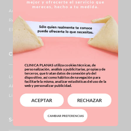
mejor y ofrecerte el servicio que
mereces, hecho a tu medida.
Aumento De Pecho
Reducción De Pecho
Elevación De Pecho
Corporal
CLINICA PLANAS utiliza cookies técnicas, de
personalización, análisis y publicitarias, propias y de
terceros, que tratan datos de conexión y/o del
Lipo Vaser
dispositivo, así como hábitos de navegación para
facilitarle la misma, analizar estadísticas del uso de la
Abdominoplastia
web y personalizar publicidad.
Liposucción
ACEPTAR
RECHAZAR
CAMBIAR PREFERENCIAS
Sobrepeso & Obesidad