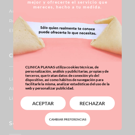
mejor y ofrecerte el servicio que
mereces, hecho a tu medida.
Aumento De Pecho
Reducción De Pecho
Elevación De Pecho
Corporal
CLINICA PLANAS utiliza cookies técnicas, de
personalización, análisis y publicitarias, propias y de
terceros, que tratan datos de conexión y/o del
Lipo Vaser
dispositivo, así como hábitos de navegación para
facilitarle la misma, analizar estadísticas del uso de la
Abdominoplastia
web y personalizar publicidad.
Liposucción
ACEPTAR
RECHAZAR
CAMBIAR PREFERENCIAS
Sobrepeso & Obesidad