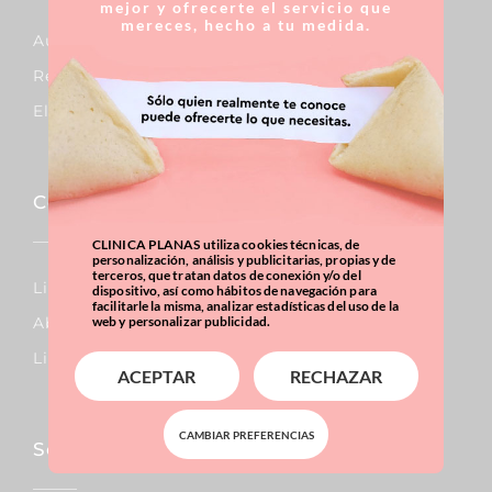
mejor y ofrecerte el servicio que
mereces, hecho a tu medida.
Aumento De Pecho
Reducción De Pecho
Elevación De Pecho
Corporal
CLINICA PLANAS utiliza cookies técnicas, de
personalización, análisis y publicitarias, propias y de
terceros, que tratan datos de conexión y/o del
Lipo Vaser
dispositivo, así como hábitos de navegación para
facilitarle la misma, analizar estadísticas del uso de la
Abdominoplastia
web y personalizar publicidad.
Liposucción
ACEPTAR
RECHAZAR
CAMBIAR PREFERENCIAS
Sobrepeso & Obesidad